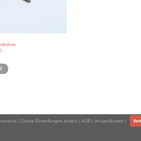
todrohne
)
U
enschutz
|
Cookie-Einstellungen ändern
|
AGB
|
Versandkosten
|
Ver