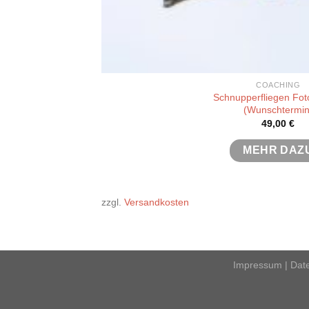
COACHING
Schnupperfliegen Fo
(Wunschtermin
49,00
€
MEHR DAZ
zzgl.
Versandkosten
Impressum
|
Dat