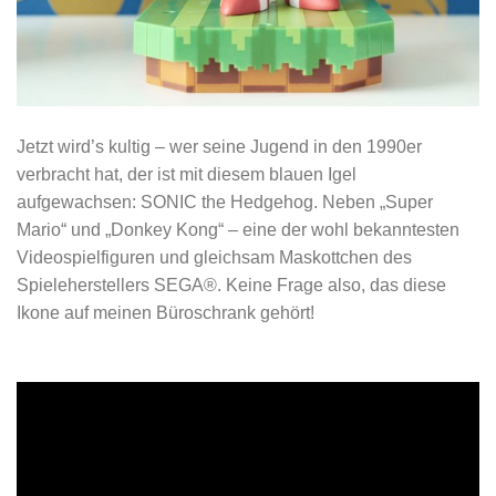
Jetzt wird’s kultig – wer seine Jugend in den 1990er
verbracht hat, der ist mit diesem blauen Igel
aufgewachsen: SONIC the Hedgehog. Neben „Super
Mario“ und „Donkey Kong“ – eine der wohl bekanntesten
Videospielfiguren und gleichsam Maskottchen des
Spieleherstellers SEGA®. Keine Frage also, das diese
Ikone auf meinen Büroschrank gehört!